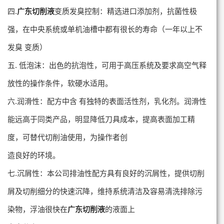
四.
广东切削液
变质发臭控制：精选进口添加剂，抗菌性极
强，在中央系统或单机油槽中都有很长的寿命（一年以上不
发臭 变质）
五. 低泡沫：出色的抗泡性，可用于高压系统及要求高空气释
放性的操作条件，软硬水适用。
六.润滑性：配方中含 有独特的表面活性剂，乳化剂。润滑性
能远高于同类产品，明显降低刀具成本，提高表面加工精
度，可替代切削油使用，为操作者创
造良好的环境。
七.沉屑性：本公司排油性配方具有良好的沉屑性，提供切削
屑及切削细分的快速沉降，维持系统清洁及容易清洗排除污
染物，浮油很快在
广东切削液
的液面上