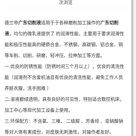
次浏览
德兰帝
广东切削液
适用于于各种磨削加工操作的
广东切削
液
，均匀的微乳液提供了 的润滑性能，主要用于要求润滑性
能和极压性能高的硬质合金、不锈钢、高碳钢、铝合金、铜
等车削、切削、研磨、轻冲压、拉伸加工等方面。
一.优良的防锈性能（防锈时间三个月以上），优良的清洗性
能（润滑剂不含废机油且有优良的清洗性能，避免工作人员
弄脏衣服，洗手困难 ）
二.溶液碧绿透明，具有良好的可见性，特别适合数控机床，
加工中心等现代加工设备上使用。
三.环保配方：不含氯、三嗪、 二级胺 、芳香烃 、亚硝酸钠
等对人体有害成份，对皮肤无刺激性，对操作者友好。