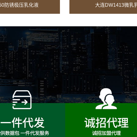
650防锈极压乳化液
大连DW1413微乳