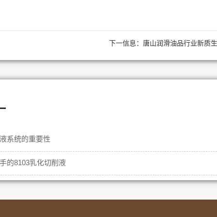
下一信息：
唐山润滑油品行业新质
—
液系统的重要性
手的8103乳化切削液